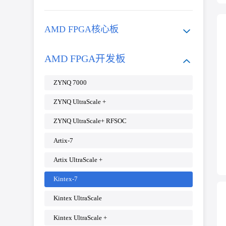
AMD FPGA核心板
AMD FPGA开发板
ZYNQ 7000
ZYNQ UltraScale +
ZYNQ UltraScale+ RFSOC
Artix-7
Artix UltraScale +
Kintex-7
Kintex UltraScale
Kintex UltraScale +